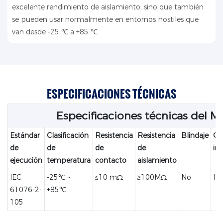
excelente rendimiento de aislamiento, sino que también
se pueden usar normalmente en entornos hostiles que
van desde -25 ℃ a +85 ℃.
ESPECIFICACIONES TÉCNICAS
Especificaciones técnicas del M
Estándar
Clasificación
Resistencia
Resistencia
Blindaje
Cla
de
de
de
de
im
ejecución
temperatura
contacto
aislamiento
IEC
-25℃ ~
≤10 mΩ
≥100MΩ
No
IP
61076-2-
+85℃
105