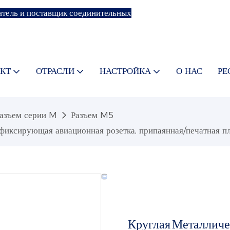
тель и поставщик соединительных
КТ
ОТРАСЛИ
НАСТРОЙКА
О НАС
РЕ
азъем серии M
Разъем M5
фиксирующая авиационная розетка, припаянная/печатная пл
Круглая Металличе