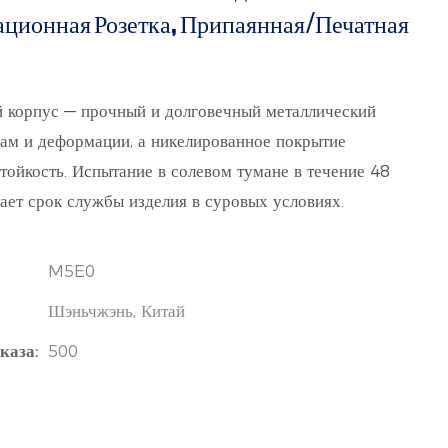
ионная Розетка, Припаянная/печатная
 корпус — прочный и долговечный металлический
рам и деформации, а никелированное покрытие
ойкость. Испытание в солевом тумане в течение 48
ает срок службы изделия в суровых условиях.
Play
M5E0
Шэньчжэнь, Китай
каза:
500