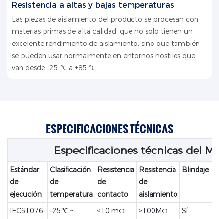
Resistencia a altas y bajas temperaturas
Las piezas de aislamiento del producto se procesan con
materias primas de alta calidad, que no solo tienen un
excelente rendimiento de aislamiento, sino que también
se pueden usar normalmente en entornos hostiles que
van desde -25 ℃ a +85 ℃.
ESPECIFICACIONES TÉCNICAS
Especificaciones técnicas del M
Estándar
Clasificación
Resistencia
Resistencia
Blindaje
C
de
de
de
de
i
ejecución
temperatura
contacto
aislamiento
IEC61076-
-25℃ ~
≤10 mΩ
≥100MΩ
Sí
I