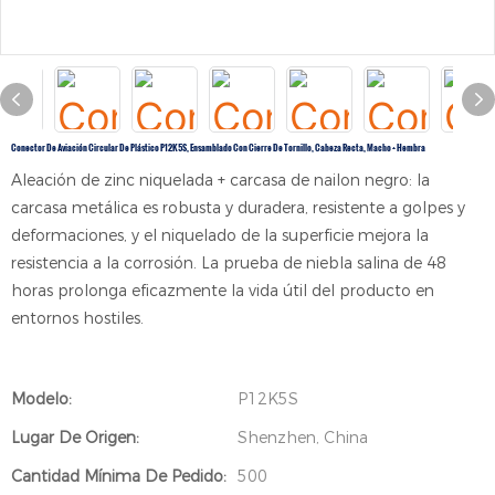
Conector De Aviación Circular De Plástico P12K5S, Ensamblado Con Cierre De Tornillo, Cabeza Recta, Macho + Hembra
Aleación de zinc niquelada + carcasa de nailon negro: la
carcasa metálica es robusta y duradera, resistente a golpes y
deformaciones, y el niquelado de la superficie mejora la
resistencia a la corrosión. La prueba de niebla salina de 48
horas prolonga eficazmente la vida útil del producto en
entornos hostiles.
Modelo:
P12K5S
Lugar De Origen:
Shenzhen, China
Cantidad Mínima De Pedido:
500