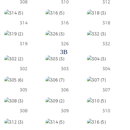
308
310
312
314
316
318
319
326
332
3B
302
303
304
305
306
307
308
309
310