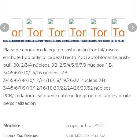
Toma De Aviación Con Bloqueo Delantero Y Trasero De Placa Metálica Circular ZCG Autoblocante Push-Pull 00/0B/1B/2B/3B
Placa de conexión de equipo, instalación frontal/trasera,
enchufe tipo orificio, cabezal recto ZCG autoblocante push-
pull, 00: 2/3/4 núcleos, 0B: 2/3/4/5/6/7/9 núcleos, 1B:
3/4/5/6/7/10/14/16 núcleos, 2B:
3/4/5/6/7/8/10/12/14/16/18/19/26/32 núcleos, 3B:
3/4/5/6/7/9/10/12/16/18/20/22/24/26/30/32 núcleos,
PCB/soldadura - se puede cablear, longitud del cable: admite
personalización
Modelo:
empujar tirar ZCG
Lugar De Origen:
SHENZHEN CHINA