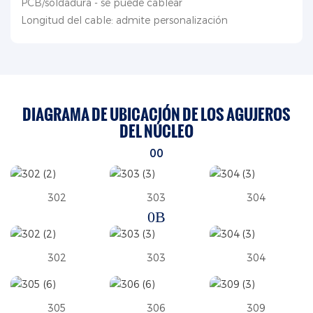
PCB/soldadura - se puede cablear
Longitud del cable: admite personalización
DIAGRAMA DE UBICACIÓN DE LOS AGUJEROS
DEL NÚCLEO
00
302
303
304
0B
302
303
304
305
306
309