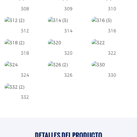
308
309
310
312
314
316
318
320
322
324
326
330
332
DETALLES DEL PRODUCTO