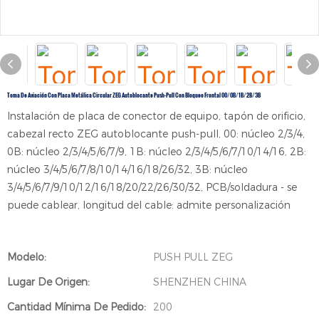
Toma De Aviación Con Placa Metálica Circular ZEG Autoblocante Push-Pull Con Bloqueo Frontal 00/0B/1B/2B/3B
Instalación de placa de conector de equipo, tapón de orificio,
cabezal recto ZEG autoblocante push-pull, 00: núcleo 2/3/4,
0B: núcleo 2/3/4/5/6/7/9, 1B: núcleo 2/3/4/5/6/7/10/14/16, 2B:
núcleo 3/4/5/6/7/8/10/14/16/18/26/32, 3B: núcleo
3/4/5/6/7/9/10/12/16/18/20/22/26/30/32, PCB/soldadura - se
puede cablear, longitud del cable: admite personalización
Modelo:
PUSH PULL ZEG
Lugar De Origen:
SHENZHEN CHINA
Cantidad Mínima De Pedido:
200