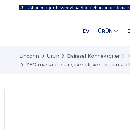
2012'den beri profesyonel bağlantı elemanı üreticisi v
EV
ÜRÜN
Linconn
Ürün
Dairesel Konnektörler
ZEG marka, itmeli-çekmeli, kendinden kilitli