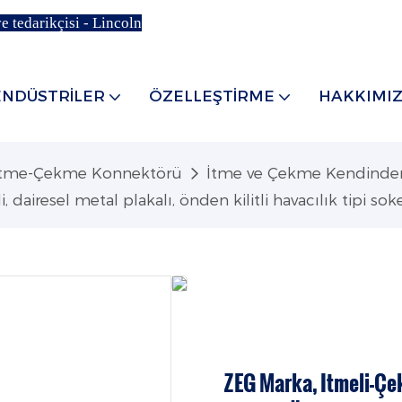
e tedarikçisi - Lincoln
ENDÜSTRILER
ÖZELLEŞTIRME
HAKKIMI
İtme-Çekme Konnektörü
İtme ve Çekme Kendinden K
, dairesel metal plakalı, önden kilitli havacılık tipi s
ZEG Marka, Itmeli-Çek