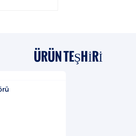
ÜRÜN TEŞHIRI
örü