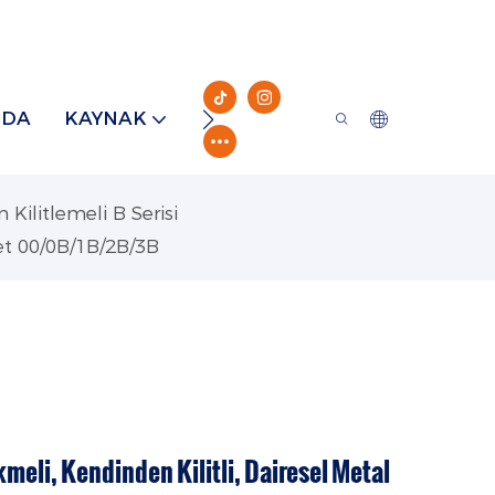
ZDA
KAYNAK
TEMAS ETMEK
ilitlemeli B Serisi
oket 00/0B/1B/2B/3B
meli, Kendinden Kilitli, Dairesel Metal