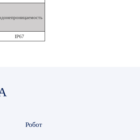
одонепроницаемость
IP67
А
Робот