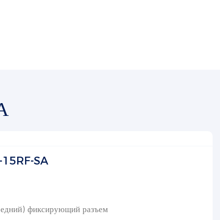
А
-15RF-SA
редний) фиксирующий разъем