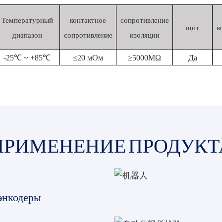
Температурный
контактное
сопротивление
щит
в
диапазон
сопротивление
изоляции
-25℃ ~ +85℃
≤20 мОм
≥5000MΩ
Да
ПРИМЕНЕНИЕ ПРОДУКТ
энкодеры